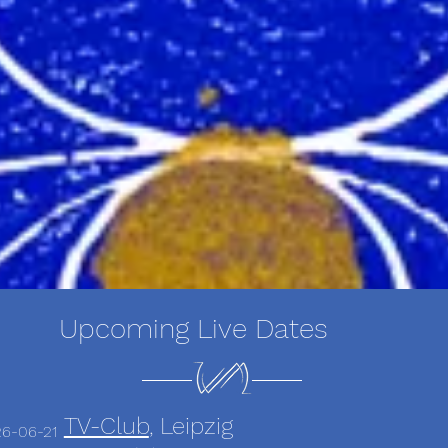
Upcoming Live Dates
TV-Club
, Leipzig
6-06-21