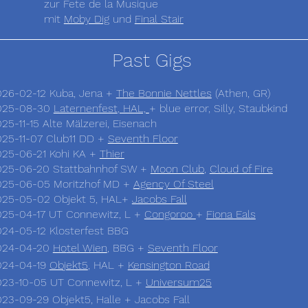
zur Fete de la Musique
mit
Moby Dig
und
Final Stair
Past Gigs
26-02-12 Kuba, Jena +
The Bonnie Nettles
(Athen, GR)
025-08-30
Laternenfest
, HAL,
+ blue error, Silly, Staubkind
25-11-15 Alte Mälzerei, Eisenach
25-11-07 Club11 DD +
Seventh Floor
25-06-21 Kohi KA +
Thier
2025-06-20 Stattbahnhof SW +
Moon Club
,
Cloud of Fire
025-06-05 Moritzhof MD
+
Agency Of Steel
025-05-02 Objekt 5, HAL+
Jacobs Fall
25-04-17 UT Connewitz, L +
Congoroo
+
Fiona Eals
024-05-12
Klosterfest BBG
024-04-20
Ho
tel Wien
, BBG +
Seventh Floor
024-04-19
Objekt5
, HAL +
Kensington Road
023-10-05 UT Connewitz, L +
Universum25
23-09-29 Objekt5, Halle + Jacobs Fall