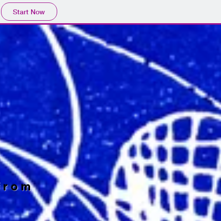
Start Now
from