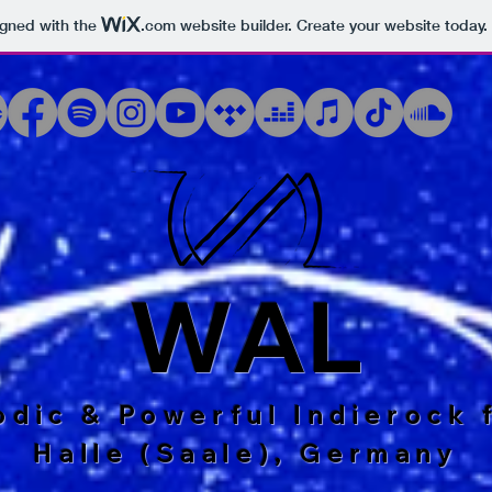
igned with the
.com
website builder. Create your website today.
W A L
odic & Powerful Indierock 
Halle (Saale), Germany