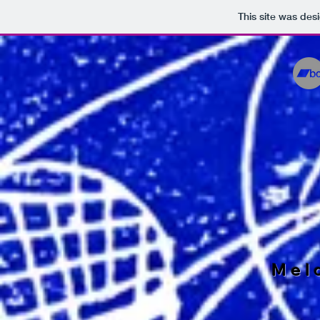
This site was des
Mel