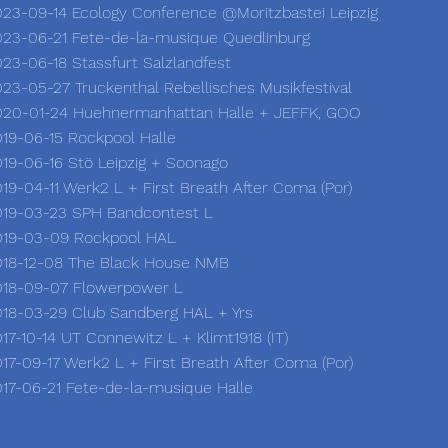
23-09-14 Ecology Conference @Moritzbastei Leipzig
023-06-21
Fete-de-la-musique Quedlinburg
23-06-18 Stassfurt Salzlandfest
23-05-27 Truckenthal Rebellisches Musikfestival
020-01-24 Huehnermanhattan Halle + JEFFK, GOO
19-06-15 Rockpool Halle
19-06-16 Stö Leipzig + Soonago
19-04-11 Werk2 L + First Breath After Coma (Por)
019-03-23 SPH Bandcontest L
019-03-09 Rockpool HAL
018-12-08 The Black House NMB
018-09-07 Flowerpower L
18-03-29 Club Sandberg HAL + Yrs
17-10-14 UT Connewitz L + Klimt1918 (IT)
17-09-17 Werk2 L + First Breath After Coma (Por)
17-06-21 Fete-de-la-musique Halle